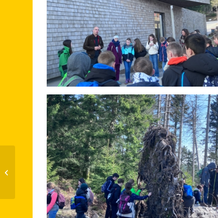
Sportliche Leistungen
und große Motivation
beim
Sporteingangstest der
Schl...