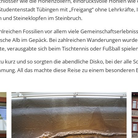
lösser wie die Hohenzollern, eindrucksvolle Höhlen wie d
Studentenstadt Tübingen mit „Freigang“ ohne Lehrkräfte, I
n und Steineklopfen im Steinbruch.
hlreichen Fossilien vor allem viele Gemeinschaftserlebni
sche Alb im Gepäck. Bei zahlreichen Wanderungen wurde
e, verausgabte sich beim Tischtennis oder Fußball spielen
 kurz und so sorgten die abendliche Disko, bei der alle S
mmung. All das machte diese Reise zu einem besonderen Er