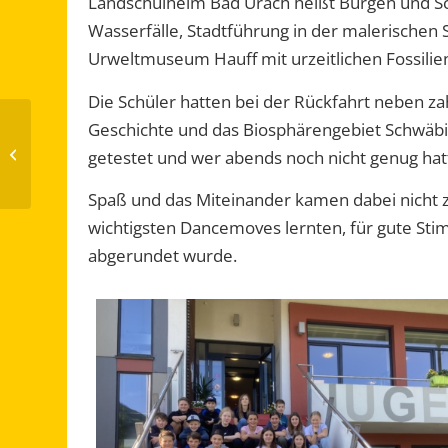
Landschulheim Bad Urach heißt Burgen und Sch
Wasserfälle, Stadtführung in der malerischen 
Urweltmuseum Hauff mit urzeitlichen Fossilie
Die Schüler hatten bei der Rückfahrt neben za
Geschichte und das Biosphärengebiet Schwäbi
Bewerbertraining an
getestet und wer abends noch nicht genug hatt
der Schlossbergschule
Spaß und das Miteinander kamen dabei nicht zu
wichtigsten Dancemoves lernten, für gute Sti
abgerundet wurde.