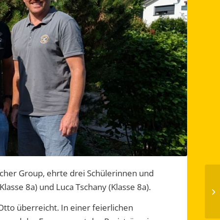
scher Group, ehrte drei Schülerinnen und
Klasse 8a) und Luca Tschany (Klasse 8a).
to überreicht. In einer feierlichen