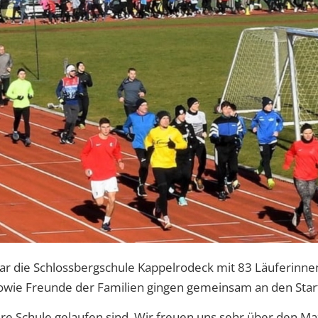
ar die Schlossbergschule Kappelrodeck mit 83 Läuferinne
 sowie Freunde der Familien gingen gemeinsam an den Star
sere Schule gelaufen sind. Wir freuen uns sehr über den M