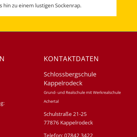
s hin zu einem lustigen Sockenrap.
EN
KONTAKTDATEN
Schlossbergschule
Kappelrodeck
Grund- und Realschule mit Werkrealschule
Achertal
g:
Schulstraße 21-25
77876 Kappelrodeck
Telefon: 07842 3422