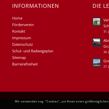
INFORMATIONEN
DIE L
Home
Ver
Förderverein
Sch
Kontakt
31. 
Impressum
Abs
Datenschutz
Gr
Schul- und Radwegeplan
30. 
Sitemap
Gre
Barrierefreiheit
27. 
Wir verwenden sog. "Cookies", um Ihnen einen größtmöglichen 