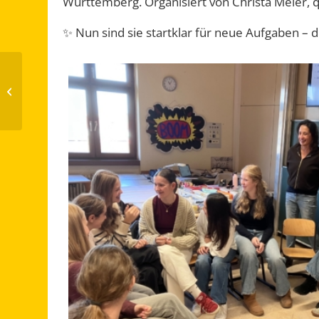
Württemberg. Organisiert von Christa Meier, qu
✨ Nun sind sie startklar für neue Aufgaben – d
Erfolgreicher
Waffelverkauf der R6a