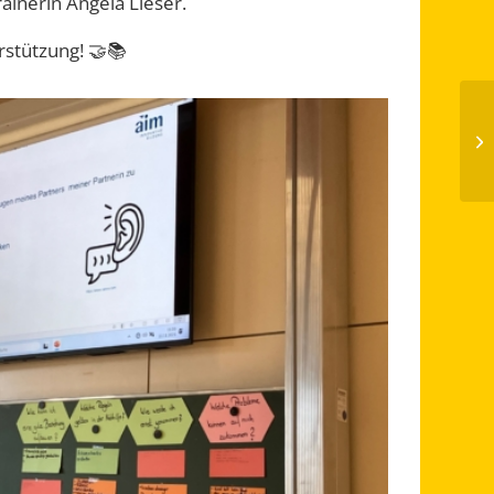
ainerin Angela Lieser.
rstützung! 🤝📚