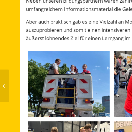
Neben unseren Bildungspartnern waren zahlre
umfangreichem Informationsmaterial die Gele
Aber auch praktisch gab es eine Vielzahl an M
auszuprobieren und somit einen intensiveren E
äußerst lohnendes Ziel für einen Lerngang i
Deutsch-französischer
Begegnungstag mit der
Rosheimer
Partnerschule