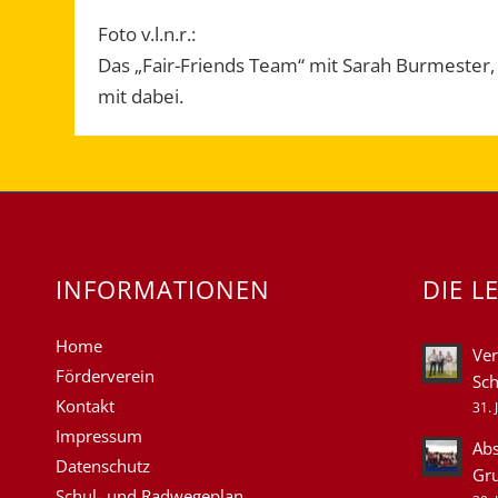
Foto v.l.n.r.:
Das „Fair-Friends Team“ mit Sarah Burmester,
mit dabei.
INFORMATIONEN
DIE L
Home
Ver
Förderverein
Sch
Kontakt
31. 
Impressum
Abs
Datenschutz
Gr
Schul- und Radwegeplan