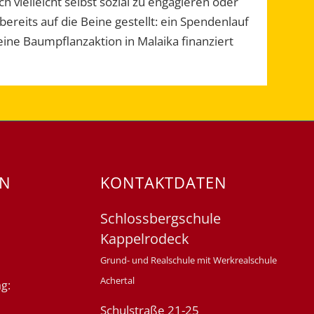
 vielleicht selbst sozial zu engagieren oder
ereits auf die Beine gestellt: ein Spendenlauf
e Baumpflanzaktion in Malaika finanziert
EN
KONTAKTDATEN
Schlossbergschule
Kappelrodeck
Grund- und Realschule mit Werkrealschule
Achertal
g:
Schulstraße 21-25