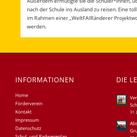
Außerdem ermutigte sie die Schüler*innen, über
nach der Schule ins Ausland zu reisen. Eine to
im Rahmen einer „WeltFAIRänderer Projektwo
werden.
INFORMATIONEN
DIE L
Home
Ver
Förderverein
Sch
Kontakt
31. 
Impressum
Abs
Datenschutz
Gr
Schul- und Radwegeplan