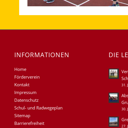
INFORMATIONEN
DIE L
Home
Ver
Förderverein
Sch
Kontakt
31. 
Impressum
Abs
Datenschutz
Gr
Schul- und Radwegeplan
30. 
Sitemap
Gre
Barrierefreiheit
27. 