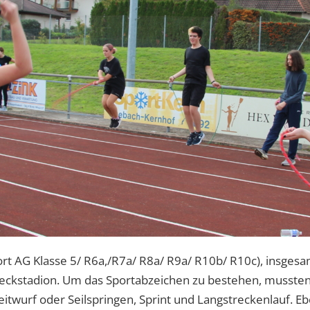
ort AG Klasse 5/ R6a,/R7a/ R8a/ R9a/ R10b/ R10c), insges
eckstadion. Um das Sportabzeichen zu bestehen, mussten
twurf oder Seilspringen, Sprint und Langstreckenlauf. E