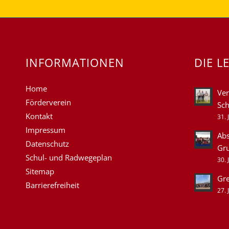
INFORMATIONEN
DIE L
Home
Ver
Förderverein
Sch
Kontakt
31. 
Impressum
Abs
Datenschutz
Gr
Schul- und Radwegeplan
30. 
Sitemap
Gre
Barrierefreiheit
27. 