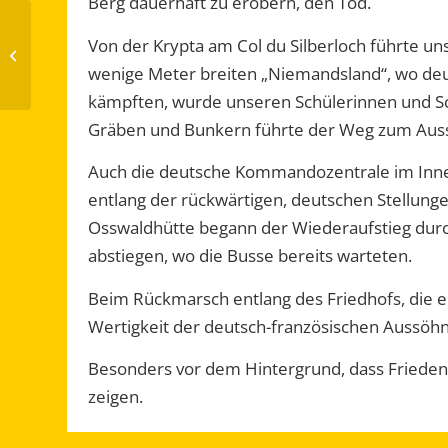
Berg dauerhaft zu erobern, den Tod.
Von der Krypta am Col du Silberloch führte un
Trikottag bei den
Bundesjugendspielen
wenige Meter breiten „Niemandsland“, wo deu
kämpften, wurde unseren Schülerinnen und Sch
Gräben und Bunkern führte der Weg zum Aussich
Auch die deutsche Kommandozentrale im Inne
entlang der rückwärtigen, deutschen Stellun
Osswaldhütte begann der Wiederaufstieg durc
abstiegen, wo die Busse bereits warteten.
Beim Rückmarsch entlang des Friedhofs, die 
Wertigkeit der deutsch-französischen Aussöhn
Besonders vor dem Hintergrund, dass Frieden i
zeigen.