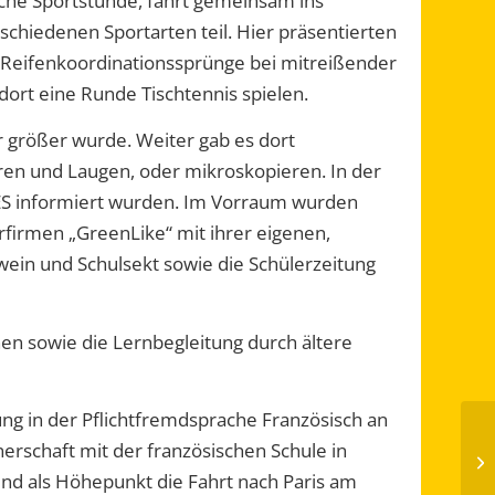
iche Sportstunde, fährt gemeinsam ins
schiedenen Sportarten teil.
Hier präsentierten
, Reifenkoordinationssprünge bei mitreißender
dort
eine Runde
Tischtennis spielen
.
größer wurde. Weiter gab es dort
uren und Laugen
, oder mikroskopieren
.
In der
ES informiert wurden.
Im Vorraum wurden
rfirmen „
Green
Like
“ mit ihrer eigenen
,
wein
und Schulsekt
sowie die Schülerzeitung
nen
sowie die Lernbegleitung durch ältere
g in der Pflichtfremdsprache
Französisch
an
nerschaft mit der französischen Schule in
und als Höhepunkt die Fahrt nach Paris am