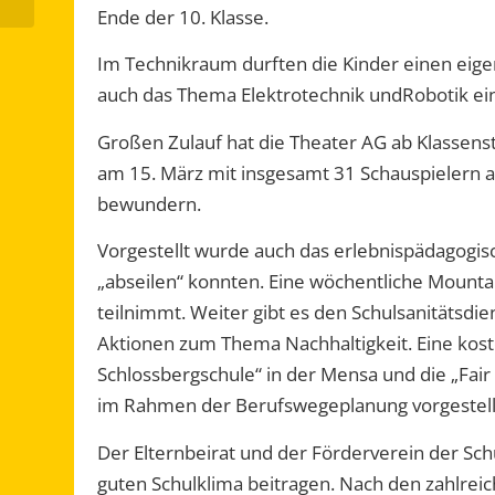
Ende der 10. Klasse.
Im
Technikraum durften
die Kinder einen eig
auch das Thema
Elektrotechnik und
Robotik ein
Großen Zulauf hat d
ie Theater AG
ab
Klassenst
am 15. März mit insgesamt 31 Schauspielern au
bewundern
.
Vorgestellt wurde auch das erlebnispädagogisc
„abseilen“
konnten. Eine wöchentliche Mountain
teilnimmt.
Weiter gibt es den Schulsanitätsd
Aktionen
zum Thema Nachhaltigkeit.
Eine kos
Schlossbe
r
gschule“
in der Mensa
u
nd die „Fai
im Rahmen der Berufswegeplanung vorgestell
Der Elternbeirat und der Förderverein der Sch
guten Schulklima beitragen.
Nach den zahlrei