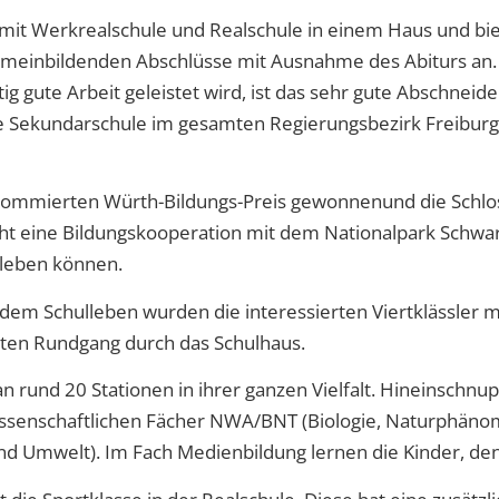
 mit Werkrealschule und Realschule
in
einem
Haus
und bie
gemeinbildenden Abschlüsse mit Ausnahme des Abiturs an
tig gute Arbeit geleistet wird, ist das sehr gute Abschn
te Sekundarschule im gesamten Regierungsbezirk Freiburg 
ommierten Würth-
Bildungs-P
reis gewonnen
und die Schl
ht eine Bildungskooperation mit dem Nationalpark Schwar
rleben können.
 dem Schulleben
wurden die interessierten Viertklässler m
rten
Rundgang
durch das Schulhaus.
 an
rund 20
Stationen
in ihrer ganzen Vielfalt. Hineinschn
wissenschaftlichen Fächer NWA/BNT (Biologie, Naturphänom
und Umwelt). Im Fach Medienbildung lernen die Kinder, d