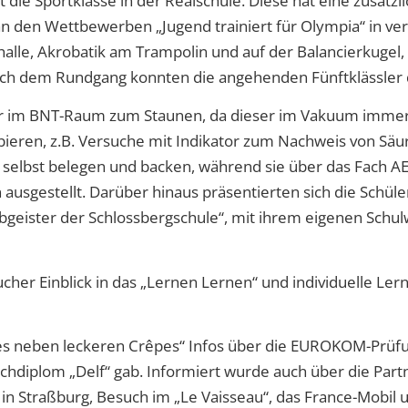
 die Sportklasse in der Realschule.
Diese hat eine zusätzl
den Wettbewerben „Jugend trainiert für Olympia“ in ver
halle
,
Akrobatik am Trampolin und
auf der Balancierkugel
ch dem Rundgang
konnten die angehenden Fünftklässler
er im BNT-Raum zum Staunen, da dieser im Vakuum immer 
ieren, z.B. Versuche mit Indikator zum Nachweis von Sä
a selbst belegen und backen
, während sie über das Fach A
 ausgestellt.
Darüber hinaus präsentierten sich die Schüle
bgeister
der Schlossbergschule“, mit ihrem eigenen Schul
ucher Einblick in das „Lernen
Lernen
“
und individuelle Ler
 es neben leckeren Crêpes“
Info
s
über die EUROKOM-Prüfun
chdiplom „
Delf
“
gab.
Informiert wurde
auch
über
die Part
 in Straßburg, Besuch im „Le
Vaisseau
“, das France-Mobil 