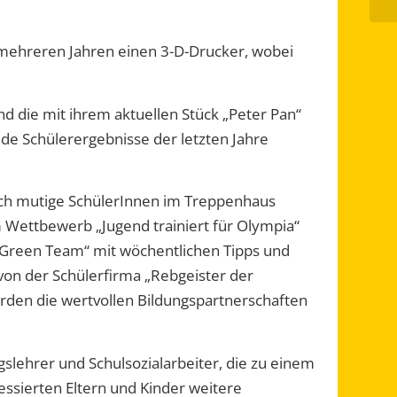
mehreren Jahren
einen 3-D-Drucker
, wobei
und die mit ihrem aktuellen Stück „Peter Pan“
 Schülerergebnisse der letzten Jahre
ich
mutige Schüler
Innen
im Treppenhaus
m Wettbewerb „Jugend trainiert für Olympia“
Green Team
“
mit
wöchentlichen Tipps
und
von der Schülerfirma „
Rebgeister
der
den die wertvollen Bildungspartnerschaften
slehrer und Schulsozialarbeiter
, die zu einem
ressierten Eltern und Kinder weitere