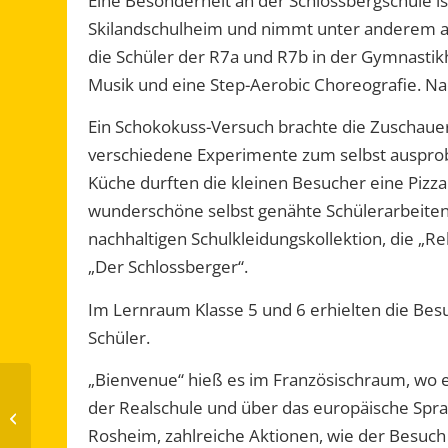
Eine Besonderheit an der Schlossbergschule ist
Skilandschulheim und nimmt unter anderem an 
die Schüler
der R7a und R7b
in der Gymnastik
Musik und eine
Step
-Aerobic Choreografie.
Na
Ein Schokokuss-Versuch brachte die Zuschau
v
erschiedene Experimente zum selbst ausprob
Küche
durften
die
kleinen
Besucher
eine Pizz
wunder
schöne selbst genähte Schülerarbeiten
nachhaltigen
Schulkleidungskollektion, die „
Re
„Der Schlossberger“.
I
m Lernraum Klasse 5 und 6
erhielten die Bes
Schüler
.
„
Bienvenue
“ hieß es im Französischraum, wo
der Realschule
und über
das europäische Spra
Riesenerfolg bei
„Mathe im Advent“
Rosheim
,
zahlreiche Aktionen, wie der Besuch