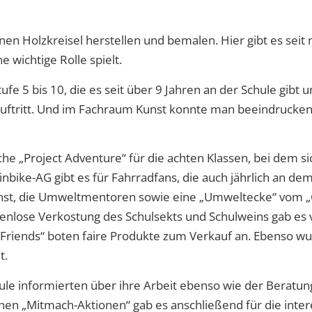
enen Holzkreisel herstellen und bemalen.
Hier gibt es seit
e wichtige Rolle spielt.
ufe 5 bis 10
, die es seit über 9 Jahren an der Schule gibt 
ftritt.
Und i
m Fachraum Kunst konnte man beeindruckende
he „Project Adventure“ für die achten Klassen, bei dem
s
bike-AG gibt es für Fahrradfans, die auch jährlich an de
ienst, die Umweltmentoren sowie eine „Umweltecke“ vom „
tenlose Verkostung des Schulsekts und Schulweins gab es 
r Friends“ boten faire Produkte zum Verkauf an
.
Ebenso wur
t.
ule informierten über ihre Arbeit
ebenso wie der Beratung
chen „Mitmach-Aktionen“ gab es
anschließend
für die inte