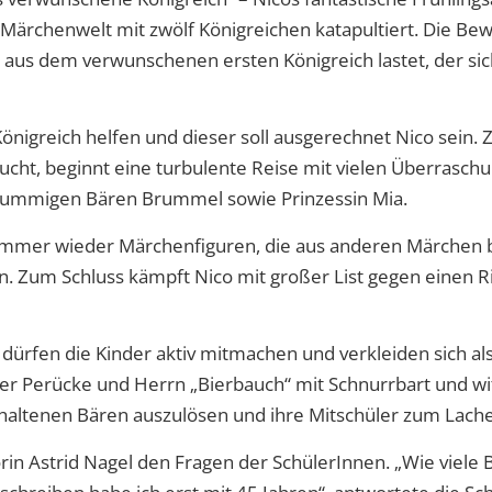
 Märchenwelt mit zwölf Königreichen katapultiert. Die Be
ie aus dem verwunschenen ersten Königreich lastet, der sic
önigreich helfen und dieser soll ausgerechnet Nico sein. Z
cht, beginnt eine turbulente Reise mit vielen Überraschu
rummigen Bären Brummel sowie Prinzessin Mia.
immer wieder Märchenfiguren, die aus anderen Märchen b
n. Zum Schluss kämpft Nico mit großer List gegen einen R
 dürfen die Kinder aktiv mitmachen und verkleiden sich a
rzer Perücke und Herrn „Bierbauch“ mit Schnurrbart und wit
gehaltenen Bären auszulösen und ihre Mitschüler zum Lach
rin Astrid Nagel den Fragen der SchülerInnen. „Wie viele 