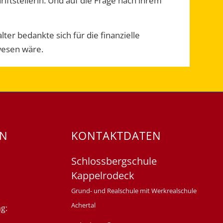
iftstellerin. Und auf die Frage nach ihrem
er bedankte sich für die finanzielle
wesen wäre.
EN
KONTAKTDATEN
Schlossbergschule
Kappelrodeck
Grund- und Realschule mit Werkrealschule
Achertal
g: