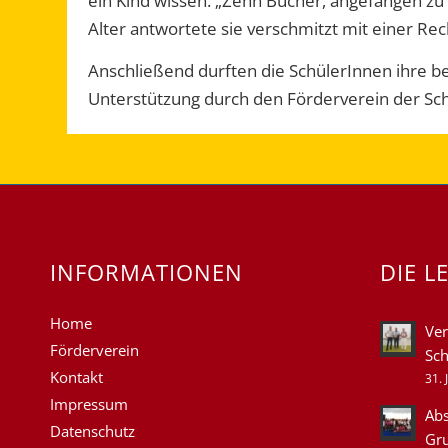
ein Kind wissen. „Zehn Bücher, angefangen zu s
Alter antwortete sie verschmitzt mit einer Re
Anschließend durften die SchülerInnen ihre be
Unterstützung durch den Förderverein der Sc
INFORMATIONEN
DIE L
Home
Ver
Förderverein
Sch
Kontakt
31. 
Impressum
Abs
Datenschutz
Gr