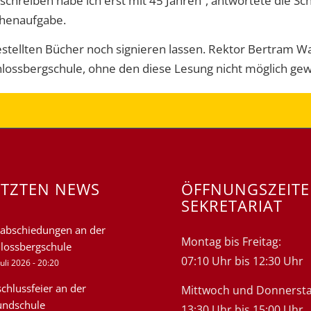
chreiben habe ich erst mit 45 Jahren“, antwortete die Schr
chenaufgabe.
stellten Bücher noch signieren lassen. Rektor Bertram Walt
hlossbergschule, ohne den diese Lesung nicht möglich ge
ETZTEN NEWS
ÖFFNUNGSZEIT
SEKRETARIAT
abschiedungen an der
Montag bis Freitag:
lossbergschule
07:10 Uhr bis 12:30 Uhr
Juli 2026 - 20:20
chlussfeier an der
Mittwoch und Donnersta
undschule
13:30 Uhr bis 15:00 Uhr