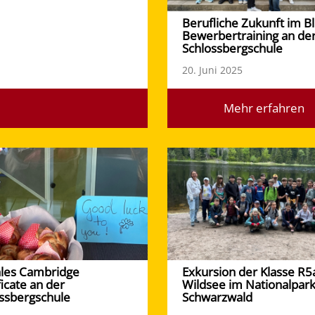
Berufliche Zukunft im Bl
Bewerbertraining an de
Schlossbergschule
20. Juni 2025
Mehr erfahren
ales Cambridge
Exkursion der Klasse R
ficate an der
Wildsee im Nationalpar
ssbergschule
Schwarzwald