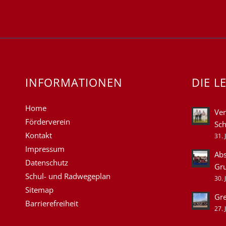
INFORMATIONEN
DIE L
Home
Ver
Förderverein
Sch
Kontakt
31. 
Impressum
Abs
Datenschutz
Gr
Schul- und Radwegeplan
30. 
Sitemap
Gre
Barrierefreiheit
27. 