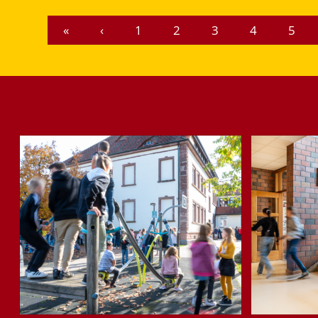
«
‹
1
2
3
4
5