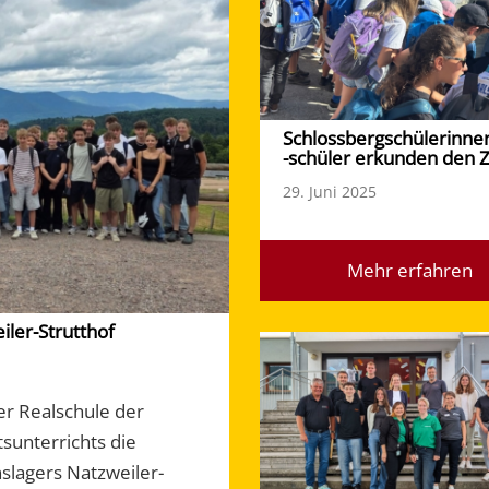
Schlossbergschülerinne
-schüler erkunden den 
29. Juni 2025
Mehr erfahren
ler-Strutthof
er Realschule der
sunterrichts die
slagers Natzweiler-