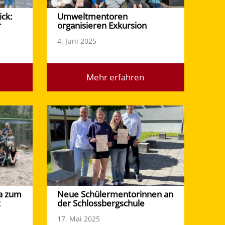
ick:
Umweltmentoren
r
organisieren Exkursion
4. Juni 2025
Mehr erfahren
5a zum
Neue Schülermentorinnen an
k
der Schlossbergschule
17. Mai 2025