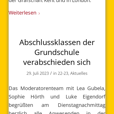
der Grafschaft Kent und in London.
Weiterlesen
Abschlussklassen der
Grundschule
verabschieden sich
/
29. Juli 2023
in
22-23
,
Aktuelles
Das Moderatorenteam mit Lea Gubela,
Sophie Hörth und Luke Eigendorf
begrüßten am Dienstagnachmittag
herzlich alle Anwesenden in der